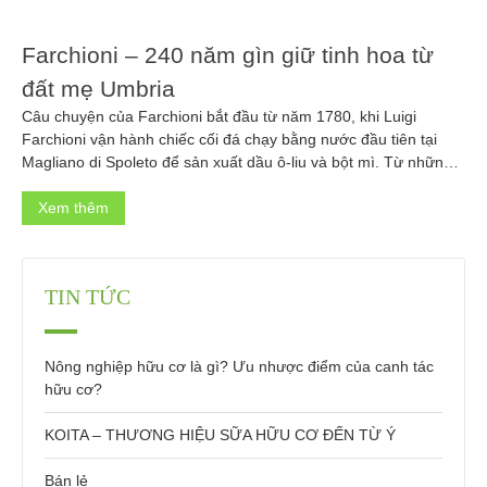
Farchioni – 240 năm gìn giữ tinh hoa từ
đất mẹ Umbria
Câu chuyện của Farchioni bắt đầu từ năm 1780, khi Luigi
Farchioni vận hành chiếc cối đá chạy bằng nước đầu tiên tại
Magliano di Spoleto để sản xuất dầu ô-liu và bột mì. Từ những
khởi đầu mộc mạc ấy, một hành trình hơn hai thế kỷ đã được
viết nên – hành trình […]
Xem thêm
TIN TỨC
Nông nghiệp hữu cơ là gì? Ưu nhược điểm của canh tác
hữu cơ?
KOITA – THƯƠNG HIỆU SỮA HỮU CƠ ĐẾN TỪ Ý
Bán lẻ